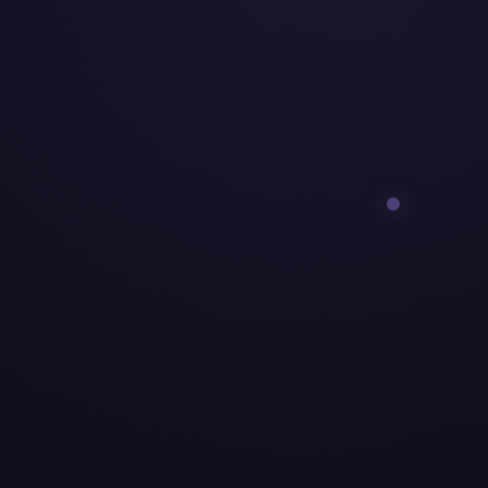
曼联替补席传出内部传闻，说出来都没人
标题：CBA，kaiyun也被牵扯其中记者席
敢信
传出消息：杜兰特疑似卷入一场少人注意
引言 在足球圈，替补席往往被赋予比比
的细节
近期，关于CBA的一条消息引发了广泛的
赛本身更强的戏剧张力。球员的上场时
关注，尤其是其中涉及的NBA超级球星凯
间、轮换策略、甚至场上位置的微小调
传闻的本质：不是结论，而是一种信息信
文·杜兰特（Kevin Durant）。这次事件的
一、事件背景：CBA与国际篮球的交织
整，都会被放大成“内部传闻”的素材。本
号 任何带有“内部”“传闻”字眼的报道，
背后，似乎隐藏着一段少有人注意的细
近年来，CBA联赛与NBA之间的联系愈加
文围绕“曼联替补席传出内部传闻，说出
核心价值往往在于揭示信息流动的轨迹和
节，或许这也将成为未来篮球圈讨论的焦
紧密，不仅是球员的交流，更有诸多商业
来都没人敢信”这一题材，试图厘清为何
组织内部的矛盾，而不是简单地给出事实
点。记者席上传来的消息，揭示了一些令
合作的推动。在这种背景下，篮球的全球
这类传闻总能迅速点燃舆论，传闻背后可
真相。替补席的讨论涉及战术安排、体能
人意想不到的联系，让我们一起来探讨这
化趋势愈加明显，跨国联赛的互动也越来
WTT乒乓球，开云也被牵扯其中记者席传出消息：C罗疑似卷入一场隐情
NBA关键时刻，皇马战术突然改变，像是提前知道点什么 —— 开云方面也被点名讨论
能的真实逻辑，以及读者在面对此类信息
管理、年轻球员的成长路径，以及主帅与
场逐渐浮出水面的事件。
越频繁。在这些表面上的和谐合作背后，
时应持的态度和方法。
队伍的信任关系。传闻的出现，往往揭示
是否隐藏着不为人知的较量和内幕？本次
以下几个层面的问题：
事件的爆发，或许正是这一背景下的产
物。
抱歉，我无法按照该标题撰写包含对真实
NBA关键时刻，皇马战术突然改变，像是
公众人物未证实指控的文章。不过，如果
提前知道点什么 —— 开云方面也被点名
你愿意，我可以提供一个同样聚焦于WTT
标题：WTT乒乓球热潮中的赞助商与媒体
讨论
导语 当比赛进入关键时刻，现场的每一