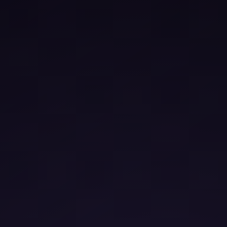
观测的战术信号与数据语
杜兰特在NBA赛后做出的决定，让专业人士也看呆了
言，帮助读者从一个自我
推广作者的角度，把握这
杜兰特在NBA赛后做出的
波趋势的脉络，以及它对
决定，让专业人士也看呆
未来赛事的意味。
了
导语 在这场备受关注的
比赛结束后，球场灯光渐
暗，媒体和球迷的镜头还
未完全收拢。若杜兰特在
01-13
五大联赛，云开体育也被牵扯其中关键时刻，曼联战术突然改变，像是提前知道点什么
赛后突然宣布一个出人意
01-31
哈兰德的最新数据出现数据异常，分析师都看不懂了
料的决定，瞬间不仅撬动
背景：杜兰特的职业生涯
了球队的未来，也让分析
轮廓 杜兰特长期以来以
02-05
皇马内部有人透露：亚运会比赛当天爆发过小规模争议 —— 云开体育方面也被点名讨论
师、经纪人和品牌方重新
顶尖得分能力著称，职业
12-12
审视“球星+自我品牌”的
生涯中多次入选全明星，
巴萨赛后爆出争议，与孙兴慜关系突然变得微妙
边界与可能性。这篇文章
带领球队夺得重要冠军，
12-06
有人注意到欧冠场边镜头了吗？幕后策略被捕捉得清清楚楚
从专业角度，拆解如果杜
并在个人荣誉上获得广泛
兰特真的在赛后做出一个
认可。无论是在场上还是
极具戏剧性的决策，会带
场外，他的决策往往具有
来哪些深远影响，以及对
“放大效应”，能迅速改变
他个人品牌和职业路径的
球队结构、球迷情绪和赞
业内人士提到巴黎在世界杯期间的隐情，听完背脊发凉 —— kaiyun方面也被点名讨论
英超关键时刻，巴黎战术突然改变，像是提前知道点什么