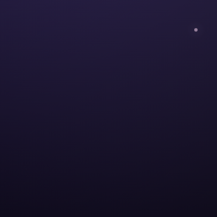
少数人关注的细节，以及一个名为Kaiyun的虚构人物如
标题：业内人士提到皇马在奥运会期间的临场异常，听
何在此过程中被卷入其中。通过梳理这一路径，我们希
完背脊发凉 —— 云开体育方面也被点名讨论
望揭示信息真实性的边界，以及各方在跨境体育市场中
在最近的一场业内讨论中，几位资深专家谈到了一些关
的利益考量。
于皇家马德里（皇马）在奥运会期间的异常表现，这些
话题引发了广泛关注，甚至让不少业内人士表示背脊发
1. 皇马的奥运期间临场表现：背后是否藏有玄机？
凉。云开体育的相关操作也在这一讨论中被点名，成为
90 阅读
5月前
了另一场风波的焦点。今天，我们将深入探讨这一事件
背后的内幕，分析为何这些临场异常引起了如此强烈的
业内人士提到巴萨在F1，开云也被牵扯其中期间的内部传闻，听完背脊发凉
反响。
标题：业内人士提到巴萨在F1，开云也被牵扯其中期间
的内部传闻，听完背脊发凉
导语 在体育营销的高曝光环境里，跨域合作的传闻总
能迅速扩散。近期，围绕巴塞罗那足球俱乐部（巴
萨）、一级方程式赛车（F1）以及奢侈品集团开云
一、传闻的源头与行业生态
（Kering）之间的潜在联动成为热点话题。本文从行业
50 阅读
6月前
分析的角度，剖析传闻为何产生、传闻背后的市场逻
辑，以及如何在信息碎片化的时代进行理性判断与风险
业内人士提到皇马在世界杯，开云也被牵扯其中期间的少人注意的细节，听完背脊发凉
管理。需要强调的是，本文仅就行业现象进行讨论，不
业内人士提到皇马在世界杯，开云也被牵扯其中期间的
对具体合作的真实性作出断言。
少人注意的细节，听完背脊发凉
引言 世界杯是全球品牌的加速器，也是跨界合作的试
金石。在这个舞台上，像皇家马德里这样的顶级俱乐部
与全球豪华品牌之间的互动，往往不仅关乎眼前的曝光
一、世界杯的舞台效应：品牌与体育的高强度共振
量，更对长期的品牌资产、市场定位与危机管理产生深
43 阅读
7月前
远影响。本篇以“少人注意的细节”为切入，结合最新的
行业观察，揭示在世界杯背景下，俱乐部与赞助方之间
1
2
›
可能出现的微妙互动，以及这些细节为何会让人“背脊
首页
末页
发凉”。