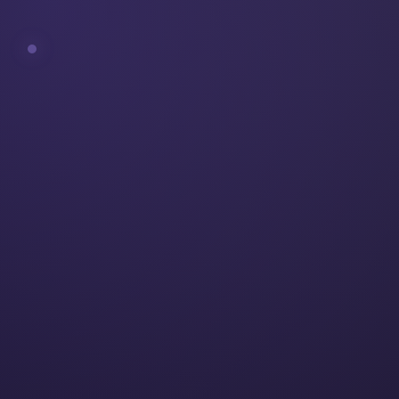
的是，拜仁的战术突然发生了变化，看似是提前预知了
是乒乓球爱好者最期待的比赛之一。来自世界各地的顶
某些关键时刻的发生。这一幕不仅让人疑惑，也引发了
级选手汇聚一堂，展现了他们在乒乓球领域的高超技
89 阅读
5月前
关于体育界跨界影响的新讨论。
艺。这场比赛的亮点，不仅仅是运动员的精彩表现，更
在于它与足球世界的某种联系。
库里在世界杯，开云也被牵扯其中的表现出现数据异常，不少球迷说细节怪怪的
标题：库里在世界杯，开云也被牵扯其中的表现出现数
据异常，不少球迷说细节怪怪的
本文围绕网络热议中的“库里在世界杯、开云被牵扯其
中、表现出现数据异常、细节怪怪的”这类话题，做一
个理性分析与事实核验，帮助读者看清楚传闻背后的数
一、事实核验：关于人物与事件的基本情况
据现象、舆论机制，以及品牌在全球事件中的风险管理
23 阅读
5月前
要点。需要强调的是，公开信息显示库里并未参加世界
杯这类足球赛事；本文聚焦的是传闻的传播、数据异常
亚运会，开云也被牵扯其中赛后采访里，湖人主教练的表情透露出不寻常的临场异常
的成因以及如何用更稳健的分析来应对类似情形。
亚运会，开云也被牵扯其中赛后采访里，湖人主教练的
表情透露出不寻常的临场异常
在2023年的亚运会赛场上，除了竞技体育的激烈对
决，意外的幕后故事也让人瞩目。在最近的一场比赛
后，湖人队主教练的表情成为了社交媒体和球迷们热议
赛后采访中，湖人主教练的“异样”表现
的话题，这一幕也与开云集团产生了某种微妙的联系。
这场比赛本应是一次普通的竞技展示，但随着赛后采访
赛后采访中，湖人主教练的神情不禁引发了外界的好奇
的开始，湖人主教练的表情变得异常引人注目。面对记
和猜测，似乎在这场国际赛事背后，隐藏着更多的故
者的提问，主教练显得有些心神不宁，偶尔抬头，偶尔
92 阅读
5月前
事。
低头，眉头紧皱，这一系列细微的动作仿佛暗示着他在
思考什么复杂的问题。尤其是当他被问及关于球队未来
WTT乒乓球，开云app也被牵扯其中赛后采访里，凯尔特人主教练的表情透露出不寻常的幕后策略
规划和亚运会赛况的结合时，主教练的回答显得有些含
WTT乒乓球，开云app也被牵扯其中赛后采访里，凯尔
糊，不似往常那般自信和从容。
特人主教练的表情透露出不寻常的幕后策略
引子 在近年的体育舆论场里，跨项目合作和镜头中的