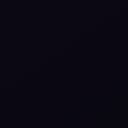
姆巴佩那次动作太反常，解说当场愣住：这不对劲
语句封堵猜测。
解释，引发更多疑问而非
这类事件的发酵路径有其
03-16
答案。
惯性。第一步是视觉证据
巴黎内部有人透露：亚运会比赛当天爆发过小规模内部传闻 —— 开云方面也被点名讨论
的传播——一段短视频足
04-12
英超出现极罕见的战术反差，皇马像是突然换了灵魂 —— 开云方面也被点名讨论
以点燃关注；第二步是官
方话语的介入——一句官
方声明若措辞模糊或回避
足球联赛
关键点，就会被解读为隐
瞒；第三步是数据解读的
哈兰德在训练中疑似出现数据异常，教练组脸色瞬间变沉 —— 开云app方面也被点名讨论
不同——不同数据源对同
一事件的记录可能因采样
哈兰德在训练中疑似出现
口径、时间对齐或事件定
数据异常，教练组脸色瞬
义而不一致。
间变沉 —— 开云app方面
也被点名讨论
近日，曼城前锋哈兰德在
训练中的数据异常引起了
教练组的高度关注。根据
02-09
国足内部有人透露：奥运会，云开体育也被牵扯其中比赛当天爆发过小规模隐情
内部消息，哈兰德的训练
01-10
CBA刚结束，国足这波操作把人看傻了，越想越不对味
数据突然出现了明显的偏
差，这一事件不仅让教练
数据异常引起的紧张气氛
02-06
库里那次动作太反常，解说当场愣住：这不对劲
组陷入深思，也引发了外
在这次训练中，哈兰德的