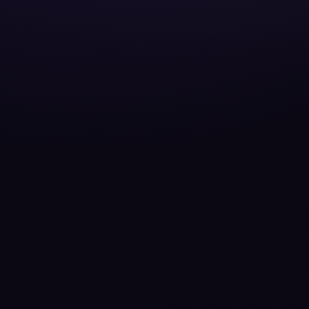
在全球焦点的交叉点上，情绪比语言更容易被放大。最
近的一场赛后采访成为舆论的放大镜——不仅因为对
手、赛果本身，更因为采访中的一幕表情，被解读为
36 阅读
7月前
“隐藏争议”的信号。更复杂的是，讨论的另一条线索指
向了赞助与品牌的话题：开云等集团在奥运场景中的参
1
2
3
›
与被提及，成为媒体与网友讨论的一个核心议题。对于
首页
末页
关注体育市场与品牌传播的人来说，这不只是一次关于
比赛的解读，更是一次体育公关与品牌叙事如何相互作
用的现场案例。
篮球赛事
勒沃库森赛后声明一发，训练插曲反而越滚越大：技术统计对不上，开云数据
勒沃库森赛后的一份声
明，本意是澄清与安抚，
却意外成为放大镜，把训
练场上看似不起眼的插曲
推向舆论中心。事情的起
点并不复杂：训练中出现
问题是，声明里的表述与
了某位球员与教练组的短
随后流出的技术统计似乎
12-30
五大联赛直播镜头扫到的那个瞬间，让不少人直呼怪异
暂争执，镜头被剪辑后在
出现了落差，尤其是第三
03-13
拜仁赛后爆出裁判争议，与孙兴慜关系突然变得微妙 —— 开云app方面也被点名讨论
社交平台流传，而随后的
方数据提供方“开云数据”
官方赛后声明试图用简短
在统计口径与时间戳上的
02-06