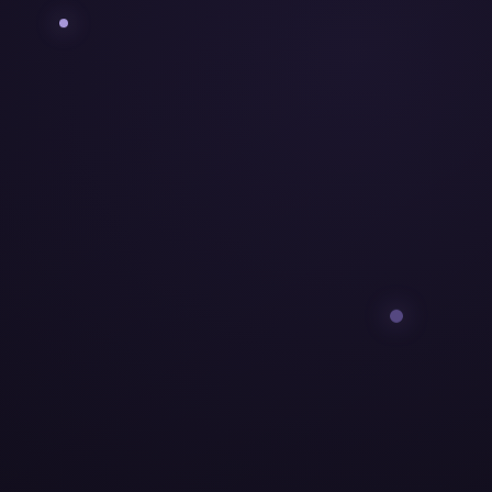
曼联替补席传出内部传闻，说出来都没人敢信
CBA，kaiyun也被牵扯其中记者席传出消息：杜兰特疑似卷入一场少人注意的细节
曼联替补席传出内部传闻，说出来都没人
标题：CBA，kaiyun也被牵扯其中记者席
敢信
传出消息：杜兰特疑似卷入一场少人注意
引言 在足球圈，替补席往往被赋予比比
的细节
近期，关于CBA的一条消息引发了广泛的
赛本身更强的戏剧张力。球员的上场时
关注，尤其是其中涉及的NBA超级球星凯
间、轮换策略、甚至场上位置的微小调
传闻的本质：不是结论，而是一种信息信
文·杜兰特（Kevin Durant）。这次事件的
一、事件背景：CBA与国际篮球的交织
整，都会被放大成“内部传闻”的素材。本
号 任何带有“内部”“传闻”字眼的报道，
背后，似乎隐藏着一段少有人注意的细
近年来，CBA联赛与NBA之间的联系愈加
文围绕“曼联替补席传出内部传闻，说出
核心价值往往在于揭示信息流动的轨迹和
节，或许这也将成为未来篮球圈讨论的焦
紧密，不仅是球员的交流，更有诸多商业
来都没人敢信”这一题材，试图厘清为何
组织内部的矛盾，而不是简单地给出事实
点。记者席上传来的消息，揭示了一些令
合作的推动。在这种背景下，篮球的全球
这类传闻总能迅速点燃舆论，传闻背后可
真相。替补席的讨论涉及战术安排、体能
人意想不到的联系，让我们一起来探讨这
化趋势愈加明显，跨国联赛的互动也越来
WTT乒乓球，开云也被牵扯其中记者席传出消息：C罗疑似卷入一场隐情
NBA关键时刻，皇马战术突然改变，像是提前知道点什么 —— 开云方面也被点名讨论
能的真实逻辑，以及读者在面对此类信息
管理、年轻球员的成长路径，以及主帅与
场逐渐浮出水面的事件。
越频繁。在这些表面上的和谐合作背后，
时应持的态度和方法。
队伍的信任关系。传闻的出现，往往揭示
是否隐藏着不为人知的较量和内幕？本次
以下几个层面的问题：
事件的爆发，或许正是这一背景下的产
物。