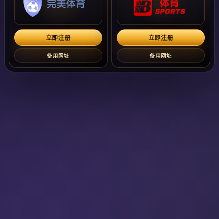
勒出一个“重新出发”的阿森纳——像是瞬间换了灵魂。
线。第一条线是对高位压迫和快速转守为攻的持续追
78 阅读
4月前
求：前场球员的站位更具对位针对性，边路的宽度和内
切的时机被精准控制，整支球队的压迫区间更为集中，
田径锦标赛，开云也被牵扯其中裁判组又上热搜，这次的内部传闻连对手都沉默了
逼迫对手在出球路径上产生更多错误。第二条线则是在
以下文章为虚构案例分析，旨在探索体育赛事中的传
控球节奏的切换点上表现得更加克制：避免无谓的传导
闻、公信力与品牌关系之间的互动。所有人物、组织与
拖沓，转而通过更高效的过渡来撬开对手的后防线。结
事件均为虚构，旨在帮助读者理解媒体生态、治理透明
标题 田径锦标赛，开云也被牵扯其中裁判组又上热
果是，球队在关键时刻的进攻效率明显提升，反击中的
度以及自我品牌建设的核心要素。
搜，这次的内部传闻连对手都沉默了
穿透力也更具威胁。
一、事件背景概览（虚构场景） 在一场备受关注的田
径锦标赛中，裁判组的判罚被放大到聚光灯下。媒体与
社媒上出现一系列“内部传闻”，其中提及赞助商开云在
110 阅读
4月前
赛事运作中的纵深参与被放大讨论。随着讨论升温，来
自不同国家和地区的对手队伍在关键比赛后显得沉默，
五大联赛，开云也被牵扯其中赛后采访里，凯尔特人主教练的表情透露出不寻常的裁判争议
舆论场对裁判组的质疑持续发酵。这个场景并非指向具
五大联赛，开云也被牵扯其中赛后采访里，凯尔特人主
体个人或真实事件，而是用来观察传闻如何在体育生态
教练的表情透露出不寻常的裁判争议
中迅速扩散、并对各方利益格局产生连锁反应。
在五大联赛的赛场上，每一场比赛都充满了看点，而裁
判的判罚常常成为赛后热议的话题。最近，一场引人注
目的比赛后，凯尔特人主教练在赛后采访中的表情，恰
比赛回顾：意外的判罚引发争议
如其分地透露出不寻常的裁判争议，令球迷和媒体纷纷
106 阅读
4月前
猜测背后的原因。与此开云（Kyun）作为一个国际知
名品牌，也因为这场比赛的风波被意外牵扯其中，成为
WTT乒乓球，开云也被牵扯其中关键时刻，拜仁战术突然改变，像是提前知道点什么
了另一层关注的焦点。
WTT乒乓球，开云也被牵扯其中关键时刻，拜仁战术
突然改变，像是提前知道点什么
在现代体育的世界里，竞技赛事的每一个细节都可能引
发深远的影响，而最近的一场WTT乒乓球赛事却让我
们看到了一个意想不到的场景——足球界的巨头拜仁慕
WTT乒乓球赛事的紧张氛围
尼黑，竟然也在这一场比赛中被牵涉其中。更令人惊讶
WTT（World Table Tennis）乒乓球赛事，一直以来都